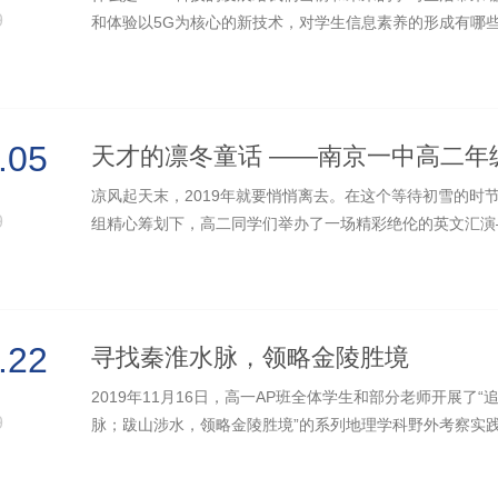
9
和体验以5G为核心的新技术，对学生信息素养的形成有哪些影
下午2:00至4:00，高一AP的全体同学在...
.05
凉风起天末，2019年就要悄悄离去。在这个等待初雪的时
9
组精心筹划下，高二同学们举办了一场精彩绝伦的英文汇演——“Ta
三周的准备时间里，高二的同学...
.22
寻找秦淮水脉，领略金陵胜境
2019年11月16日，高一AP班全体学生和部分老师开展了
9
脉；跋山涉水，领略金陵胜境”的系列地理学科野外考察实践
京市地理学科带头人、中学界研究秦...