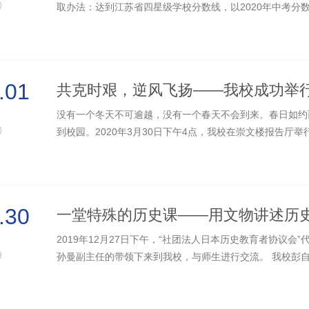
0
取办法：达到江苏省四星级学校分数线，以2020年中考分
次录取，没有任何加试 咨询时间：...
.01
没有一个冬天不可逾越，没有一个春天不会到来。春日如约
0
到校园。2020年3月30日下午4点，我校在崇文楼报告厅举
扬”开学式。正值疫情期间，全体师...
.30
一堂特殊的历史课——用文物讲述历
2019年12月27日下午，“社团法人日本历史教育者协议会”
9
孙曼副主任的带领下来到我校，与师生进行交流。 我校彭
开设了一堂题为《文物中的南京》...