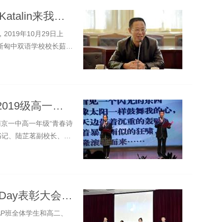
匈牙利北佩斯州学区长高道琳Kovács Katalin来我校访问
019年10月29日上
达佩斯匈中双语学校校长茹姣
以诗歌的名义书写青春 ——南京一中2019级高一学生“青春诗会”掠影
南京一中高一年级“青春诗
书记、陆芷茗副校长、叶
南京一中国际部2018-2019年度 Prize Day表彰大会圆满成功
三AP班全体学生和高二、