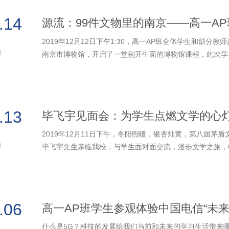
.14
2019年12月12日下午1:30，高一AP班全体学生和部分
9
南京市博物馆，开启了一堂别开生面的博物馆课程，此次学
京”。 如果文物会说话，它们会讲述...
.13
毕飞宇见面会：为学生点燃文学的心
2019年12月11日下午，冬阳煦暖，银杏灿黄，第八届茅
9
毕飞宇先生亲临我校，与学生面对面交流，漫步文学之旅，
班全体学生、崇文文学社和朝不食读...
.06
高一AP班学生参观体验中国电信“未来
什么是5G？科技的发展给我们当前和未来的学习生活带来