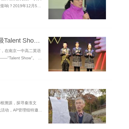
响？2019年12月5日
天才的凛冬童话 ——南京一中高二年级Talent Show英文汇演隆重举行
节，在南京一中高二英语
lent Show”。 近
“追根溯源，探寻秦淮文
活动，AP管理组特邀南