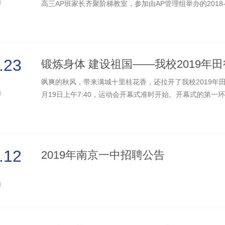
9
高三AP班家长齐聚阶梯教室，参加由AP管理组举办的2018-201
彰大会。国际部主任黄侃、副主任张红，...
.23
飒爽的秋风，带来满城十里桂花香，还拉开了我校2019年田
9
月19日上午7:40，运动会开幕式准时开始。开幕式的第一
的是国旗方队。鲜艳、庄重的五星红旗...
.12
2019年南京一中招聘公告
9