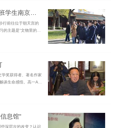
源流：99件文物里的南京——高一AP班学生南京市博物馆历史课纪实
教师步行前往位于朝天宫的
习的主题是“文物里的南
灯
盾文学奖获得者、著名作家
畅谈生命感悟。高一AP
信息馆”
哪些深层次的改变？认识