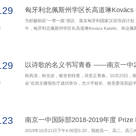
.29
为积极响应“一带一路”倡议、落实匈牙利国家汉语培训计划，2
9
午，匈牙利北佩斯州学区长高道琳Kovács Katalin、布
Erdélyi Zsuzsanna、布达佩斯匈...
.29
秋风清，秋光浓，银杏初转黄，诗意正青春。10月23日，
9
会”在崇文楼报告厅成功举办，尤小平校长、校党委张苏皖
红副校长等校领导以及学校各部...
.23
2019年10月21日下午4:00至5:20，我校高一、高二、高