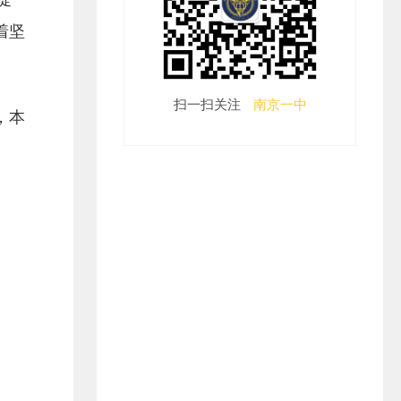
着坚
，本
扫一扫关注
南京一中