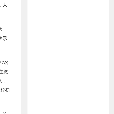
，大
大
表示
27名
主教
人，
我校初