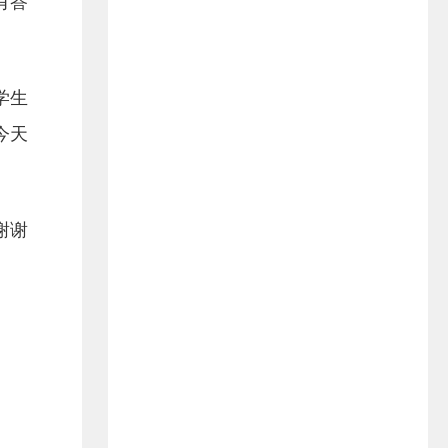
有答
学生
今天
谢谢