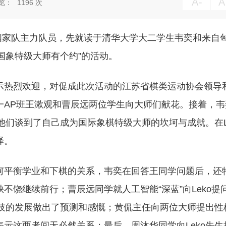
A
-
A
览：
1196
次
来自中国国家队主力队员，先就读于清华大学大二学生韦奕和来自
我与国象特级大师有个约”的活动。
示热烈欢迎，对促成此次活动的江苏省棋类运动协会领导
一AP班王漱观和曹辰远两位学生向大师们献花。接着，韦
他们谈到了自己成为国际象棋特级大师的坎坷与成就。在L
译。
何平衡学业和下棋的关系，韦奕在回答王同学问题后，还
不饶继续前行；曹辰远同学就人工智能“深蓝”向Leko提
科技的发展做出了预测和感慨；黄侃主任向两位大师提出性
示这两者间无必然关系；最后，周沐华同学向Leko先生