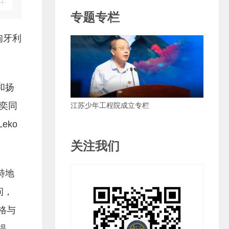
+
专题专栏
匈牙利
和扬
奕同
为党育人 为国育才 培养拥有“四个自信”的
时代新人
eko
关注我们
特地
问，
格与
提