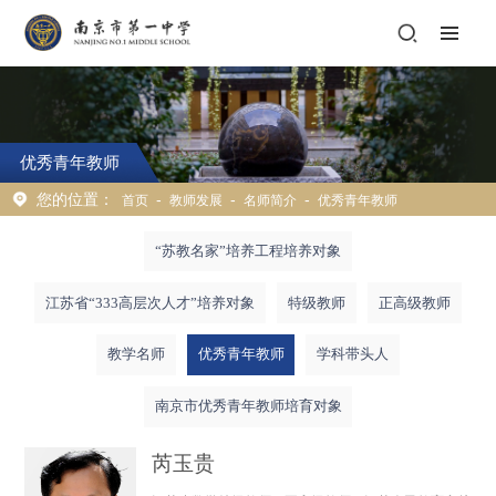
优秀青年教师
您的位置：
-
-
-
首页
教师发展
名师简介
优秀青年教师
“苏教名家”培养工程培养对象
江苏省“333高层次人才”培养对象
特级教师
正高级教师
教学名师
优秀青年教师
学科带头人
南京市优秀青年教师培育对象
芮玉贵