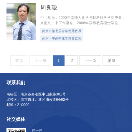
周良骏
中共党员，2000年南师大化学与材料科学学院毕业，
来南京一中工作至今。2008年获得教育硕士学位。南
京市第七届青年优秀教师，高中化学教学技能大赛一等
南京市第七届青年优秀教师
奖，全国数字化实验大赛一等奖。担任南...
南京一中高中化学奥赛教练
首页
上一页
1
2
下一页
尾页
联系我们
南校区：南京市秦淮区中山南路301号
北校区：南京市江北新区浦云路64/62号
邮编：210000
社交媒体
扫一扫