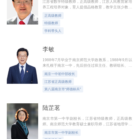
江苏省数学特级教师，正高级教师，江苏人民教育家培
养工程培养对象，育人提倡品格教育，教学主张少教多
学。主持的德育项目《高中“艺体养德”进阶模式的构建
正高级教师
与实施》，成功入选江苏省中小学...
特级教师
学科带头人
李敏
1988年7月毕业于南京师范大学政教系，1988年9月以
来扎根于南京一中，先后担任过班主任、教研组长、学
工处主任，现任南京一中副校长。30多年来坚守在教
南京一中初中部校长
育教学一线，努力践行着“以德立身、关...
江苏省正高级教师
第八届南京市“师德标兵”
陆芷茗
南京市第一中学副校长，江苏省特级教师，正高级教
师。南京师范大学教育硕士兼职导师，江苏省地理学会
理事，南京市高中地理名师工作室主持人。
南京市第一中学副校长