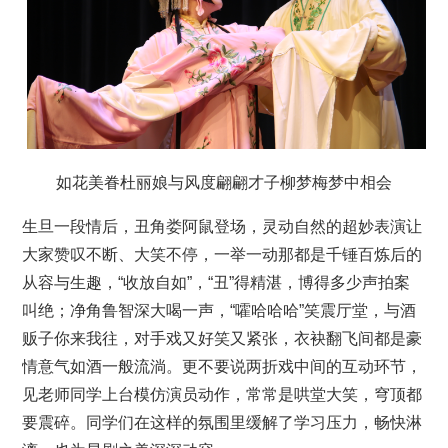
如花美眷杜丽娘与风度翩翩才子柳梦梅梦中相会
生旦一段情后，丑角娄阿鼠登场，灵动自然的超妙表演让
大家赞叹不断、大笑不停，一举一动那都是千锤百炼后的
从容与生趣，“收放自如”，“丑”得精湛，博得多少声拍案
叫绝；净角鲁智深大喝一声，“嚯哈哈哈”笑震厅堂，与酒
贩子你来我往，对手戏又好笑又紧张，衣袂翻飞间都是豪
情意气如酒一般流淌。更不要说两折戏中间的互动环节，
见老师同学上台模仿演员动作，常常是哄堂大笑，穹顶都
要震碎。同学们在这样的氛围里缓解了学习压力，畅快淋