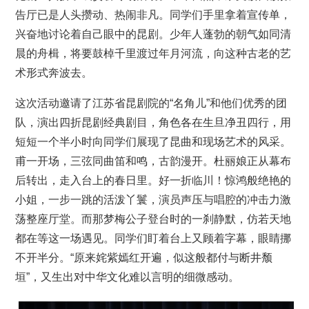
告厅已是人头攒动、热闹非凡。同学们手里拿着宣传单，
兴奋地讨论着自己眼中的昆剧。少年人蓬勃的朝气如同清
晨的舟楫，将要鼓棹千里渡过年月河流，向这种古老的艺
术形式奔波去。
这次活动邀请了江苏省昆剧院的“名角儿”和他们优秀的团
队，演出四折昆剧经典剧目，角色各在生旦净丑四行，用
短短一个半小时向同学们展现了昆曲和现场艺术的风采。
甫一开场，三弦同曲笛和鸣，古韵漫开。杜丽娘正从幕布
后转出，走入台上的春日里。好一折临川！惊鸿般绝艳的
小姐，一步一跳的活泼丫鬟，演员声压与唱腔的冲击力激
荡整座厅堂。而那梦梅公子登台时的一刹静默，仿若天地
都在等这一场遇见。同学们盯着台上又顾着字幕，眼睛挪
不开半分。“原来姹紫嫣红开遍，似这般都付与断井颓
垣”，又生出对中华文化难以言明的细微感动。