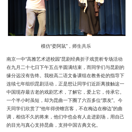
模仿“娄阿鼠”，师生共乐
南京一中“高雅艺术进校园”昆剧经典折子戏赏析专场活动
在九月二十七日下午五点半圆满结束，而同学们与昆剧的
缘分远没有告终。我校高二语文备课组在教务处的指导下
连续七年组织昆剧活动，正是想让同学们近距离接触这一
中国现存最古老的戏剧艺术，了解它，爱上它，传承它。
一个半小时虽短，却为昆曲一下圈了六百多位“票友”。今
天同学们欣赏了“他年得傍蟾宫客，不在梅边在柳边”的曲
调，相信不久的将来，他们中也会有人走进剧场，用自己
的目光与真心支持昆曲，支持中国古典文化。