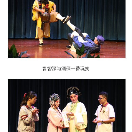
鲁智深与酒保一番玩笑