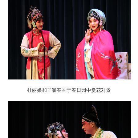
杜丽娘和丫鬟春香于春日园中赏花对景