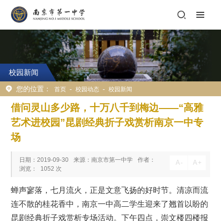
校园新闻
您的位置：
-
-
首页
校园动态
校园新闻
借问灵山多少路，十万八千到梅边——“高雅
艺术进校园”昆剧经典折子戏赏析南京一中专
场
日期：2019-09-30
来源：南京市第一中学
作者：
A
-
A
+
浏览：
1052
次
蝉声寥落，七月流火，正是文意飞扬的好时节。清凉而流
连不散的桂花香中，南京一中高二学生迎来了翘首以盼的
昆剧经典折子戏赏析专场活动。下午四点，崇文楼四楼报