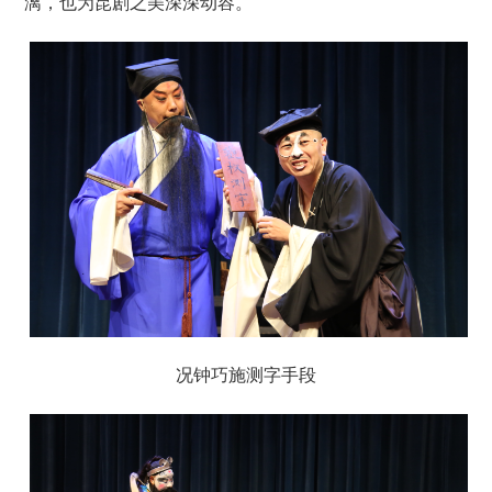
漓，也为昆剧之美深深动容。
况钟巧施测字手段