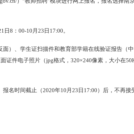
.gov.cn/
）“教师招聘”模块进行网上报名，报名选择南
21
日
8
：
00-10
月
23
日
17:00
。
反面）、学生证扫描件和教育部学籍在线验证报告（中
正面证件电子照片（
jpg
格式，
320
×
240
像素，大小在
50
。报名时间截止（
2020
年
10
月
23
日
17:00
）后，不再接