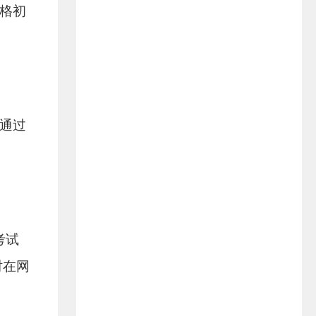
格初
通过
考试
时在网