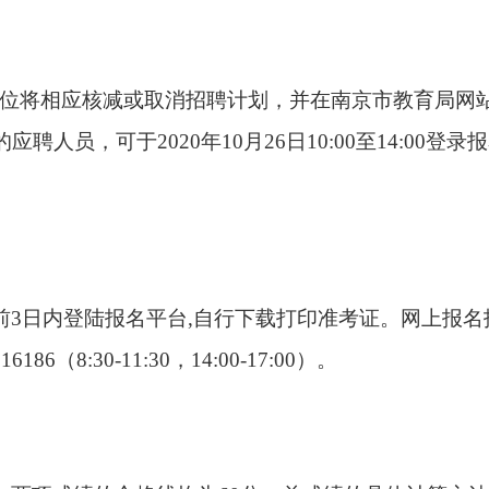
位将相应核减或取消招聘计划，并在南京市教育局网
的应聘人员，可于
2020
年
10
月
26
日
10:00
至
14:00
登录报
前
3
日内登陆报名平台
,
自行下载打印准考证。网上报名
616186
（
8:30-11:30
，
14:00-17:00
）。