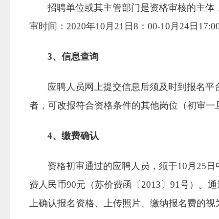
招聘单位或其主管部门是资格审核的主体
审时间：
2020
年
10
月
21
日
8
：
00-10
月
24
日
17:0
3
、信息查询
应聘人员网上提交信息后须及时到报名平
者，可改报符合资格条件的其他岗位（初审一
4
、缴费确认
资格初审通过的应聘人员，须于
10
月
25
日
费人民币
90
元（苏价费函〔
2013
〕
91
号）。通
上确认报名资格、上传照片、缴纳报名费的视