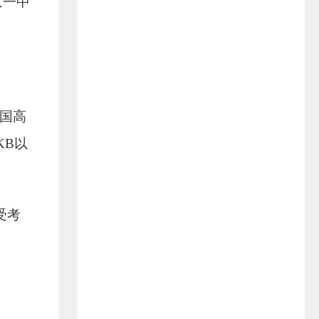
京一中
国高
KB
以
受考