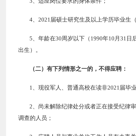
3
、适应岗位要求的身体条件；
4
、
2021
届硕士研究生及以上学历毕业生
5
、年龄在
30
周岁以下（
1990
年
10
月
31
日
出生）。
（二）有下列情形之一的，不得应聘：
1
、现役军人、普通高校在读非
2021
届毕
2
、尚未解除纪律处分或者正在接受纪律
调查的人员；