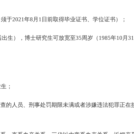
（须于
2021
年
8
月
1
日前取得毕业证书、学位证书）；
后出生），博士研究生可放宽至
35
周岁（
1985
年
10
月
3
业生；
审查的人员、刑事处罚期限未满或者涉嫌违法犯罪正在