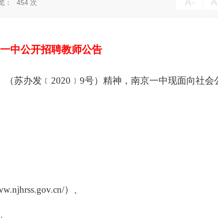
A
-
A
览：
454
次
南京一中公开招聘教师公告
》（苏办发﹝
2020
﹞
9
号）精神，南京一中现面向社会
ww.njhrss.gov.cn/
）、