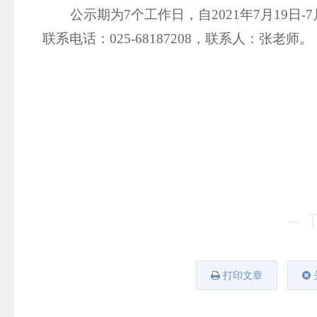
公示期为
7
个工作日，自
2021
年
7
月
19
日
-7
联系电话：
025-68187208
，联系人：张老师。
打印文章