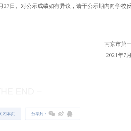
月
27
日。对公示成绩如有异议，请于公示期内向学校
南京市第
2021
年
7
THE END
关闭本页
分享到：