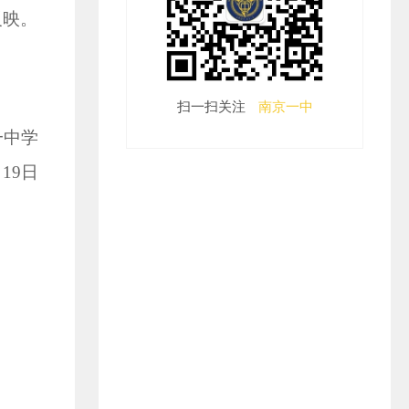
反映。
扫一扫关注
南京一中
一中学
月
19
日