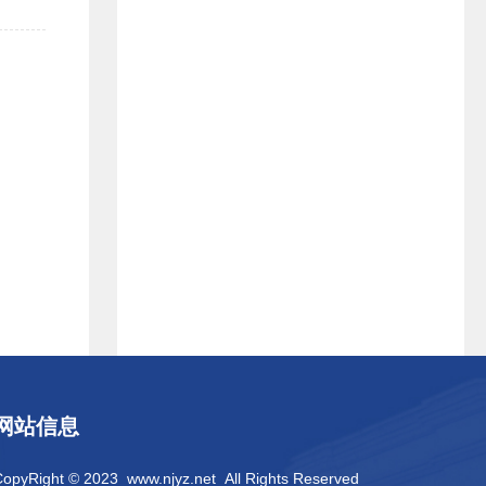
网站信息
CopyRight © 2023
www.njyz.net
All Rights Reserved