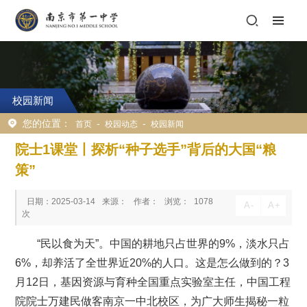
校园新闻
您的位置：
-
-
首页
校园动态
校园新闻
院士1课堂丨探析“种子选手”背后的大国“粮
策”
日期：2025-03-14
来源：
作者：
浏览：
1078
A
-
A
+
次
“民以食为天”。
中国的耕地只占世界的9%，淡水只占
6%，却养活了全世界近20%的人口。这是怎么做到的？3
月12日，基因资源与育种全国重点实验室主任，中国工程
院院士万建民做客南京一中北校区，为广大师生揭秘一粒