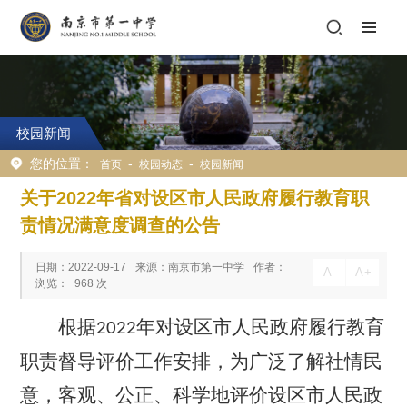
校园新闻
您的位置：
-
-
首页
校园动态
校园新闻
关于2022年省对设区市人民政府履行教育职
责情况满意度调查的公告
日期：2022-09-17
来源：南京市第一中学
作者：
A
-
A
+
浏览：
968
次
根据
年对设区市人民政府履行教育
202
2
职责督导评价工作安排，为广泛了解社情民
意，客观、公正、科学地评价设区市人民政