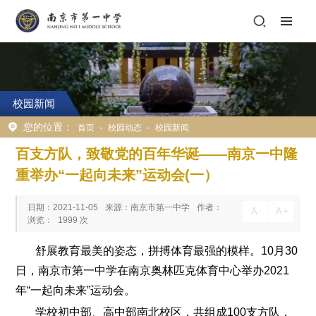
校园新闻
您的位置：
-
-
首页
校园动态
校园新闻
百支方队，致敬党的百年华诞——南京一中隆
重举办“一起向未来”运动会(一）
日期：2021-11-05
来源：南京市第一中学
作者：
A
-
A
+
浏览：
1999
次
舒展
教育最美的
姿态，
拼搏体育最强的模样。
10月30
日，南京市第一中学在南京奥林匹克体育中心举办2021
年
“
一起向未来
”
运动会。
学校初中部、高中部南北校区，共组成
100支方队，