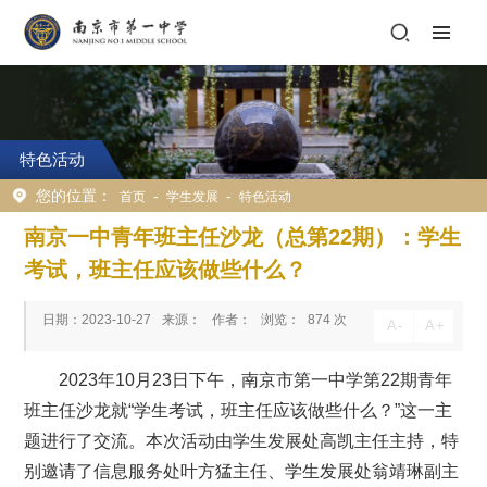
特色活动
您的位置：
-
-
首页
学生发展
特色活动
南京一中青年班主任沙龙（总第22期）：学生
考试，班主任应该做些什么？
日期：2023-10-27
来源：
作者：
浏览：
874
次
A
-
A
+
2023年10月23日下午，南京市第一中学第22期青年
班主任沙龙就“学生考试，班主任应该做些什么？”这一主
题进行了交流。本次活动由学生发展处高凯主任主持，特
别邀请了信息服务处叶方猛主任、学生发展处翁靖琳副主