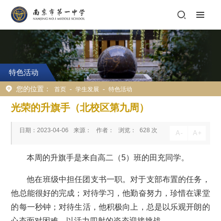
特色活动
您的位置：
-
-
首页
学生发展
特色活动
光荣的升旗手（北校区第九周）
日期：2023-04-06
来源：
作者：
浏览：
628
次
A
-
A
+
本周的升旗手是来自高二（5）班的田充同学。
他在班级中担任团支书一职。对于支部布置的任务，
他总能很好的完成；对待学习，他勤奋努力，珍惜在课堂
的每一秒钟；对待生活，他积极向上，总是以乐观开朗的
心态面对困难，以活力四射的姿态迎接挑战。