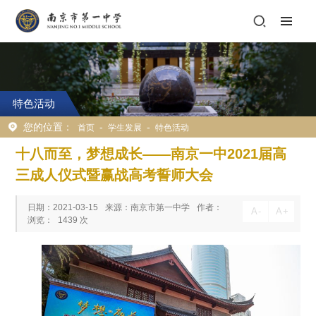
特色活动
您的位置：
-
-
首页
学生发展
特色活动
十八而至，梦想成长——南京一中2021届高
三成人仪式暨赢战高考誓师大会
日期：2021-03-15
来源：南京市第一中学
作者：
A
-
A
+
浏览：
1439
次