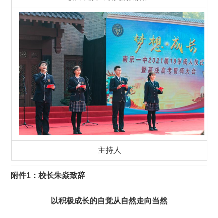
主持人
附件
1：校长
朱焱
致
辞
以积极成长的自觉
从自然走向当然