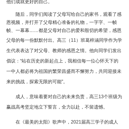
他们成就更好的自己。
随后
，
同学们阅读
了
父母写给自己的家书，
观看了感
恩
视频，
并
打开了
父母精心准备的礼物
，一字字、一帧
帧、一幕幕
……
都是
父母对自己的爱和殷切的希望
，感恩
父母的每一份默默付出。
高三（
11）班葛梓涵同学作为学
生代表表达了对父母、教师的感恩之情
。他向同学们发出
倡议：
“站在历史的新起点上，我相信每一位心怀天下的
一中人都必将为祖国的繁荣昌盛而不懈努力，共同迎接未
来的挑战，探索无限的可能”
。
成人，意味着要对自己的未来负责，高三
13个班级为
赢战高考
坚定地立下
誓言，
全力以赴，
不留遗憾。
在《最美的太阳》歌声中，
2021届高三学子的成人