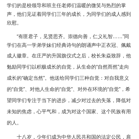
学们的是校领导
和
班主任老师们温暖的微笑
与
热烈的掌
声
，
他们见证着
同学们
三年的成长，
为同学们的成人感到
欣慰
。
“有匪君子，见贤思齐。崇德向善，仁义礼智……”
同
学们
在
高一学弟学妹们
经典诗句的朗诵声中正衣冠、佩戴
成人徽章。
在庄严的升国旗仪式之后，
校长朱焱致辞，他
勉励同学们以积极成长的自觉，从生命的
“自然而然”走向
成长的“确定当然”。
他送给同学们三种自觉：对自我意义
的
“自觉”、对他人生命的“自觉”、对外在环境的“自觉”，希
望同学们专注于当下的进步，减少对过去的失落，降低对
未知的焦虑，心平气和，成为对这个国家、这个民族有用
的人。
十八岁，少年们成为
中华人民共和国
的法定公民，肩