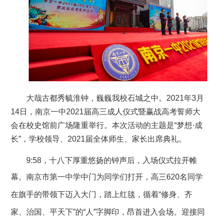
大哉古都秀毓淮钟，巍巍我校石城之中
。
2021年
3月
14
日，
南京一中2021届高三成人仪式暨赢战高考誓师大
会在校史馆前广场
隆重举行
。本次活动的主题是“梦想·成
长”，学校领导、2021届全体师生、家长出席
典礼
。
9:58，
十八
下厚重
悠扬
的钟声后
，
入场仪式拉开帷
幕。
南京市第一中学中门为同学们打开，
高三
620名同学
在旗手的带领下
迈入大门，踏
上红毯，
循着
“修身、齐
家、治国、平天下”的“人”字脚印，昂首进入会场。
迎接同