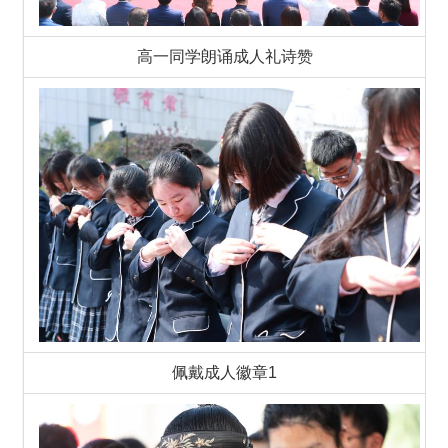
高一同学朗诵成人礼诗赞
佩戴成人徽章1