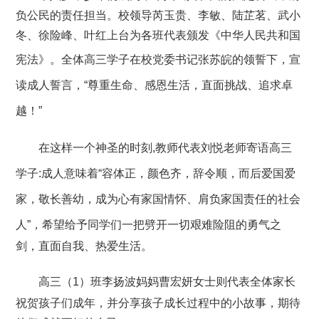
负
公民
的责任担当
。
校领导
芮玉贵、李敏、陆芷茗、武小
冬、徐
险
峰、叶红
上台
为
各班
代表颁发《中华人民共和国
宪法》。全体高三学子
在校
党委书记
张苏皖
的领誓下，宣
读成人誓言，
“尊重生命、感恩生活，直面挑战、追求卓
越！”
在这样一个神圣的时刻
,
教师代表刘悦老师
寄语高三
学子
:
成人意味着
“容体正，颜色齐，辞令顺，而后爱国爱
家，敬长善幼，成为心有家国情怀、肩负家国责任的社会
人”
，
希望给予同学们
一把劈开一切艰难险阻的
勇气之
剑
，直面自我
、
热爱生活。
高三（
1）班李扬波妈妈曹宏妍女士
则
代表全体家长
祝贺孩子们成年，并分享孩子成长过程中的小故事，期待