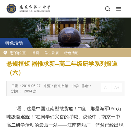
特色活动
您的位置：
-
-
首页
学生发展
特色活动
悬规植矩 器惟求新--高二年级研学系列报道
（六）
日期：2019-06-27
来源：南京市第一中学
作者：
A
-
A
+
浏览：
2094
次
“看，这是中国江南型散货船！”“瞧，那是海军055万
吨级驱逐舰！”在同学们兴奋的呼喊、议论中，南京一中
高二研学活动的最后一站——江南造船厂，俨然已经出现