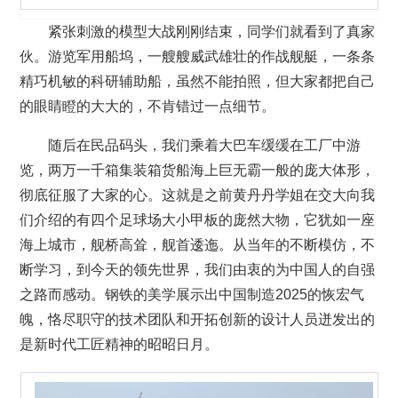
紧张刺激的模型大战刚刚结束，同学们就看到了真家
伙。游览军用船坞，一艘艘威武雄壮的作战舰艇，一条条
精巧机敏的科研辅助船，虽然不能拍照，但大家都把自己
的眼睛瞪的大大的，不肯错过一点细节。
随后在民品码头，我们乘着大巴车缓缓在工厂中游
览，两万一千箱集装箱货船海上巨无霸一般的庞大体形，
彻底征服了大家的心。这就是之前黄丹丹学姐在交大向我
们介绍的有四个足球场大小甲板的庞然大物，它犹如一座
海上城市，舰桥高耸，舰首逶迤。从当年的不断模仿，不
断学习，到今天的领先世界，我们由衷的为中国人的自强
之路而感动。钢铁的美学展示出中国制造2025的恢宏气
魄，恪尽职守的技术团队和开拓创新的设计人员迸发出的
是新时代工匠精神的昭昭日月。