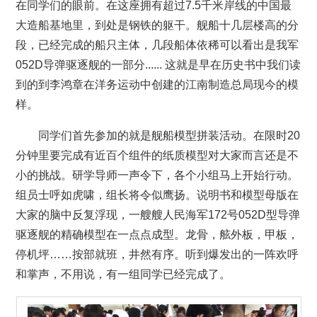
在同学们的眼前。在这座拥有超过7.5千米岸线的中国最
大造船基地里，到处是钢铁的躯干。舰船十几层楼高的分
段，已经完成的船只主体，几段船体依稀可以看出是我军
052D导弹驱逐舰的一部分...... 这就是早在历史书中我们读
到的到李鸿章在洋务运动中创建的江南制造总局现今的模
样。
同学们首先参加的就是舰船模型拼装活动。在限时20
分钟里要完成有近百个组件的纸质模型对大家而言还是不
小的挑战。研学导师一声令下，各个小组马上开始行动。
组员士呼如虎啸，组长将令似鹰扬。说明书和模型母版在
大家的脑中反复浮现，一艘艘人民海军172号052D型导弹
驱逐舰的精确模型在一点点成型。龙骨，舷外板，甲板，
停机坪……按部就班，井然有序。听到爆发出的一阵欢呼
和掌声，不用说，有一组同学已经完成了。