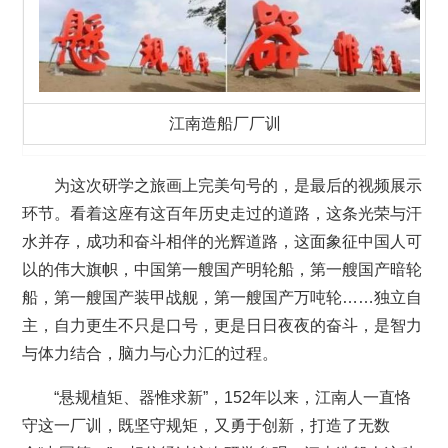
江南造船厂厂训
为这次研学之旅画上完美句号的，是最后的视频展示
环节。看着这座有这百年历史走过的道路，这条光荣与汗
水并存，成功和奋斗相伴的光辉道路，这面象征中国人可
以的伟大旗帜，中国第一艘国产明轮船，第一艘国产暗轮
船，第一艘国产装甲战舰，第一艘国产万吨轮……独立自
主，自力更生不只是口号，更是日日夜夜的奋斗，是智力
与体力结合，脑力与心力汇的过程。
“悬规植矩、器惟求新”，152年以来，江南人一直恪
守这一厂训，既坚守规矩，又勇于创新，打造了无数