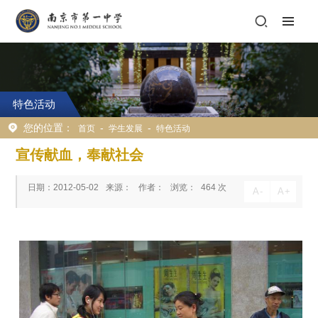
特色活动
您的位置：
-
-
首页
学生发展
特色活动
宣传献血，奉献社会
日期：2012-05-02
来源：
作者：
浏览：
464
次
A
-
A
+