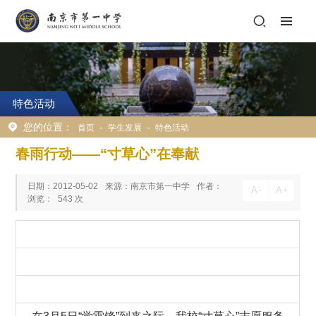
特色活动
您的位置：
-
-
首页
学生发展
特色活动
春雨行动――“寸草心”在奉献
日期：2012-05-02
来源：南京市第一中学
作者：
A
-
A
+
浏览：
543
次