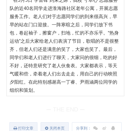
在3月5日“学雷锋”到来之际，我校“寸草心”志愿服务
队的近40名同学走进淮海路社区老年公寓，开展志愿
服务工作。老人们对于志愿同学们的到来很高兴，早
早的站在门口迎接。一阵寒暄之后，同学们放下书
包，卷起袖子，擦窗户，扫地，忙的不亦乐乎。“热身
运动”之后大家给老人们表演了节目，歌唱的不是很整
齐，但老人们还是满意的笑了，大家也笑了。最后，
同学们和老人们进行了聊天，大家问的很细，吃的好
不好，还特意研究了老人伙食表。大家都表示，等天
气暖和些，牵着老人们出去走走，用自己的行动映照
夕阳红。在此特别感谢高一丁睿、尹雨涵两位同学的
组织和策划。
THE END
打印文章
关闭本页
分享到：